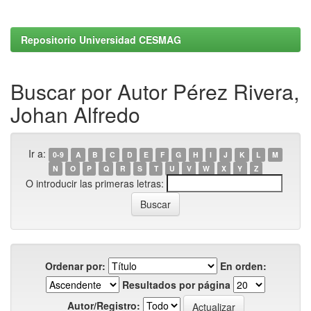
Repositorio Universidad CESMAG
Buscar por Autor Pérez Rivera,
Johan Alfredo
Ir a:
0-9
A
B
C
D
E
F
G
H
I
J
K
L
M
N
O
P
Q
R
S
T
U
V
W
X
Y
Z
O introducir las primeras letras:
Ordenar por:
En orden:
Resultados por página
Autor/Registro: