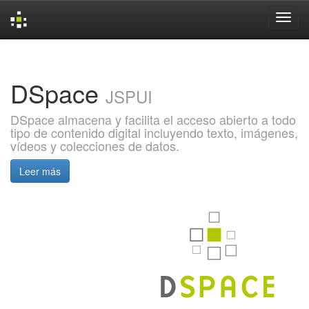
Skip
navigation
DSpace
JSPUI
DSpace almacena y facilita el acceso abierto a todo
tipo de contenido digital incluyendo texto, imágenes,
vídeos y colecciones de datos.
Leer más