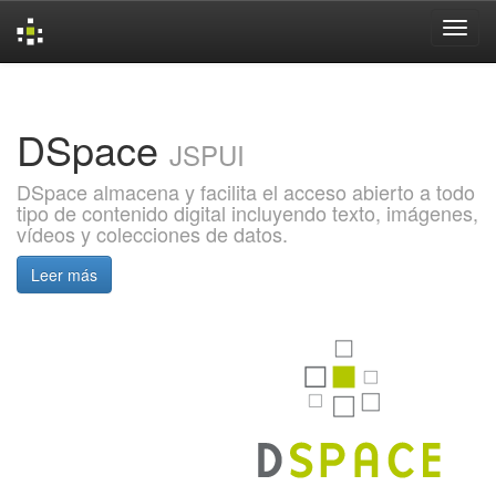
Skip
navigation
DSpace
JSPUI
DSpace almacena y facilita el acceso abierto a todo
tipo de contenido digital incluyendo texto, imágenes,
vídeos y colecciones de datos.
Leer más