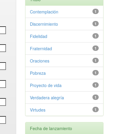
Contemplación
1
Discernimiento
1
Fidelidad
1
Fraternidad
1
Oraciones
1
Pobreza
1
Proyecto de vida
1
Verdadera alegría
1
Virtudes
1
Fecha de lanzamiento