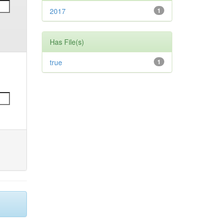
2017
1
Has File(s)
true
1