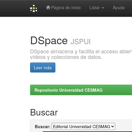
Página de inicio
Listar
Ayuda
Skip
navigation
DSpace
JSPUI
DSpace almacena y facilita el acceso abiert
vídeos y colecciones de datos.
Leer más
Repositorio Universidad CESMAG
Buscar
Buscar: