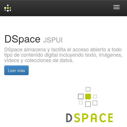
Skip
navigation
DSpace
JSPUI
DSpace almacena y facilita el acceso abierto a todo
tipo de contenido digital incluyendo texto, imágenes,
vídeos y colecciones de datos.
Leer más