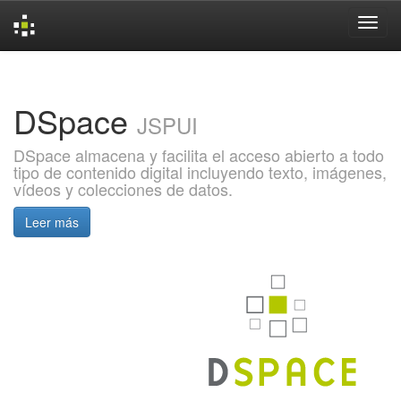
Skip
navigation
DSpace
JSPUI
DSpace almacena y facilita el acceso abierto a todo
tipo de contenido digital incluyendo texto, imágenes,
vídeos y colecciones de datos.
Leer más