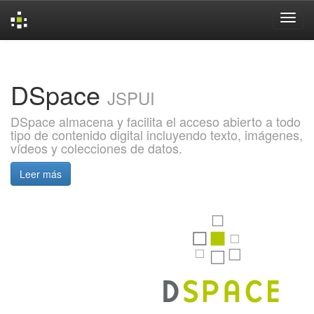
Skip
navigation
DSpace
JSPUI
DSpace almacena y facilita el acceso abierto a todo
tipo de contenido digital incluyendo texto, imágenes,
vídeos y colecciones de datos.
Leer más