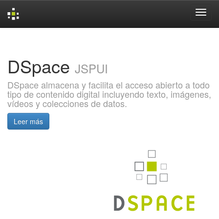
Skip
navigation
DSpace
JSPUI
DSpace almacena y facilita el acceso abierto a todo
tipo de contenido digital incluyendo texto, imágenes,
vídeos y colecciones de datos.
Leer más