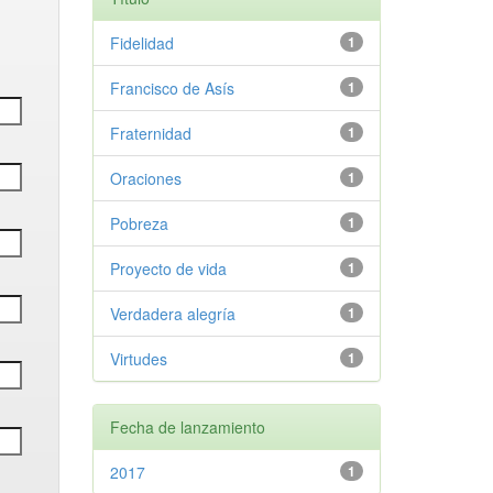
Fidelidad
1
Francisco de Asís
1
Fraternidad
1
Oraciones
1
Pobreza
1
Proyecto de vida
1
Verdadera alegría
1
Virtudes
1
Fecha de lanzamiento
2017
1