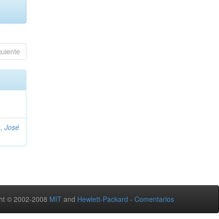
guiente
, José
ht © 2002-2008
MIT
and
Hewlett-Packard
-
Comentarios