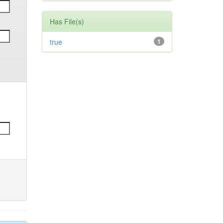
Has File(s)
true
1