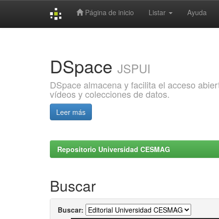
Página de inicio
Listar
Ayuda
Skip
navigation
DSpace
JSPUI
DSpace almacena y facilita el acceso abiert
vídeos y colecciones de datos.
Leer más
Repositorio Universidad CESMAG
Buscar
Buscar: