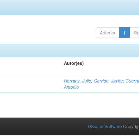
Anterior
1
Si
Autor(es)
Herranz, Julio
;
Garrido, Javier
;
Guerra
Antonio
DSpace Software
Copyrig