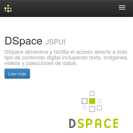
Skip
navigation
DSpace
JSPUI
DSpace almacena y facilita el acceso abierto a todo
tipo de contenido digital incluyendo texto, imágenes,
vídeos y colecciones de datos.
Leer más