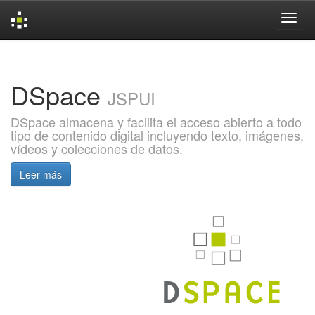
Skip
navigation
DSpace
JSPUI
DSpace almacena y facilita el acceso abierto a todo
tipo de contenido digital incluyendo texto, imágenes,
vídeos y colecciones de datos.
Leer más