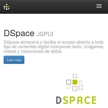
Skip
navigation
DSpace
JSPUI
DSpace almacena y facilita el acceso abierto a todo
tipo de contenido digital incluyendo texto, imágenes,
vídeos y colecciones de datos.
Leer más