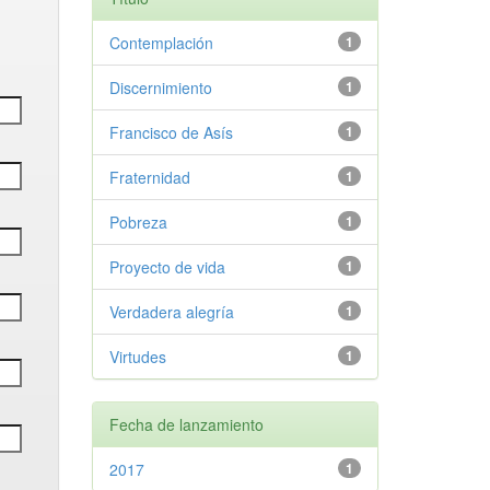
Contemplación
1
Discernimiento
1
Francisco de Asís
1
Fraternidad
1
Pobreza
1
Proyecto de vida
1
Verdadera alegría
1
Virtudes
1
Fecha de lanzamiento
2017
1