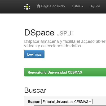
Página de inicio
Listar
Ayuda
Skip
navigation
DSpace
JSPUI
DSpace almacena y facilita el acceso abiert
vídeos y colecciones de datos.
Leer más
Repositorio Universidad CESMAG
Buscar
Buscar: