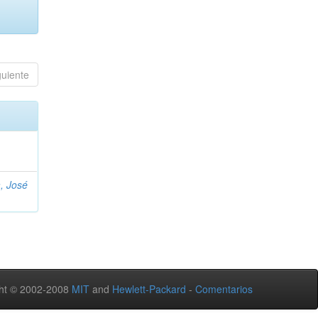
guiente
, José
ht © 2002-2008
MIT
and
Hewlett-Packard
-
Comentarios