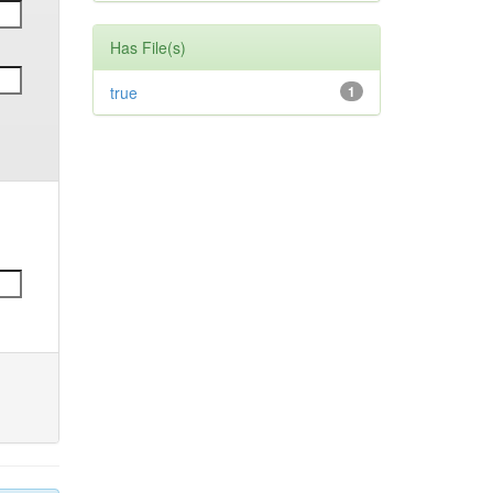
Has File(s)
true
1