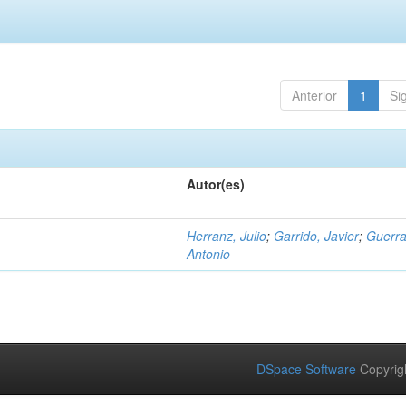
Anterior
1
Si
Autor(es)
Herranz, Julio
;
Garrido, Javier
;
Guerra
Antonio
DSpace Software
Copyrig