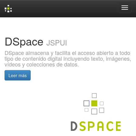
Skip
navigation
DSpace
JSPUI
DSpace almacena y facilita el acceso abierto a todo
tipo de contenido digital incluyendo texto, imágenes,
vídeos y colecciones de datos.
Leer más