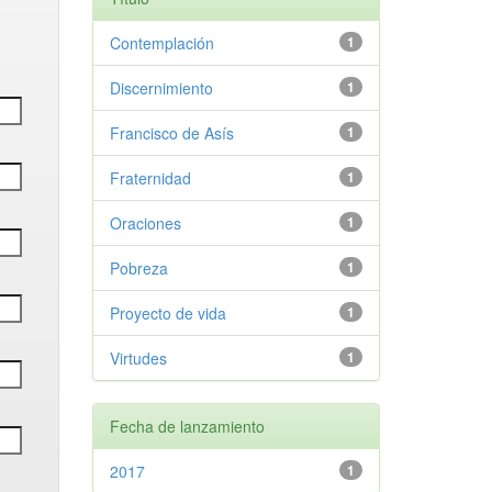
Contemplación
1
Discernimiento
1
Francisco de Asís
1
Fraternidad
1
Oraciones
1
Pobreza
1
Proyecto de vida
1
Virtudes
1
Fecha de lanzamiento
2017
1