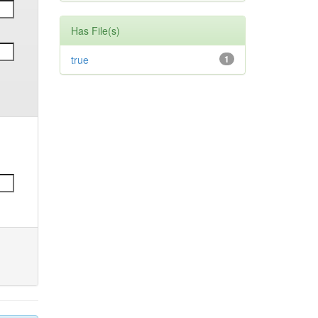
Has File(s)
true
1