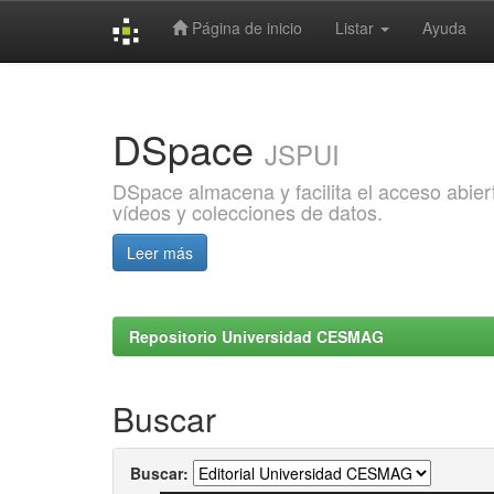
Página de inicio
Listar
Ayuda
Skip
navigation
DSpace
JSPUI
DSpace almacena y facilita el acceso abiert
vídeos y colecciones de datos.
Leer más
Repositorio Universidad CESMAG
Buscar
Buscar: