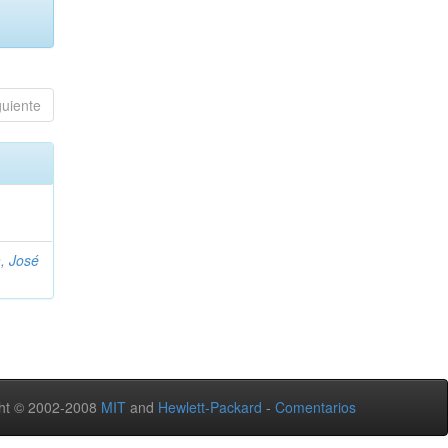
guiente
, José
ht © 2002-2008
MIT
and
Hewlett-Packard
-
Comentarios