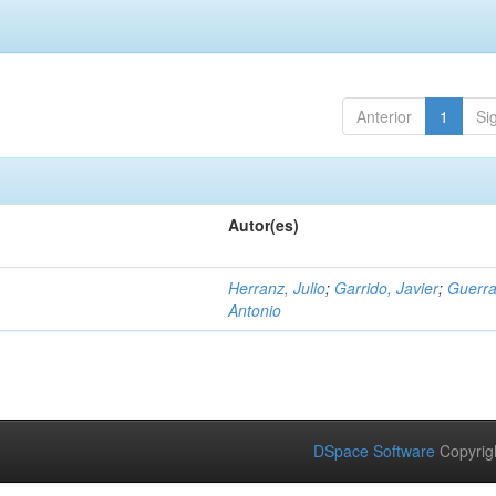
Anterior
1
Si
Autor(es)
Herranz, Julio
;
Garrido, Javier
;
Guerra
Antonio
DSpace Software
Copyrig