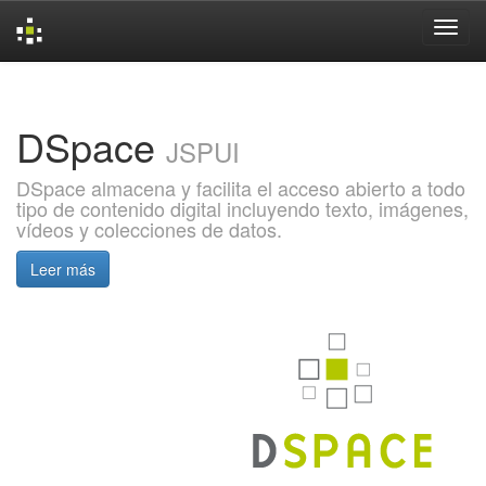
Skip
navigation
DSpace
JSPUI
DSpace almacena y facilita el acceso abierto a todo
tipo de contenido digital incluyendo texto, imágenes,
vídeos y colecciones de datos.
Leer más