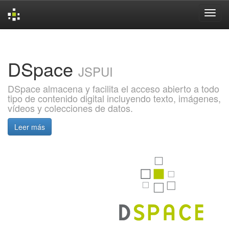
Skip
navigation
DSpace
JSPUI
DSpace almacena y facilita el acceso abierto a todo
tipo de contenido digital incluyendo texto, imágenes,
vídeos y colecciones de datos.
Leer más