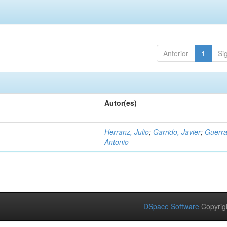
Anterior
1
Si
Autor(es)
Herranz, Julio
;
Garrido, Javier
;
Guerra
Antonio
DSpace Software
Copyrig