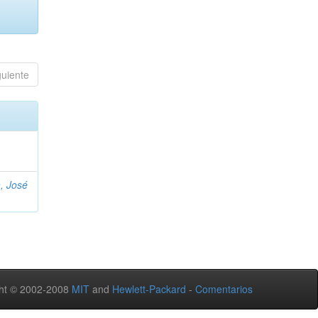
guiente
, José
ht © 2002-2008
MIT
and
Hewlett-Packard
-
Comentarios