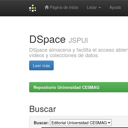
Página de inicio
Listar
Ayuda
Skip
navigation
DSpace
JSPUI
DSpace almacena y facilita el acceso abiert
vídeos y colecciones de datos.
Leer más
Repositorio Universidad CESMAG
Buscar
Buscar: