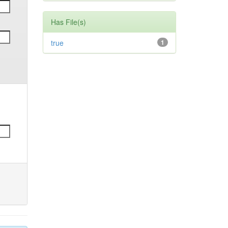
Has File(s)
true
1