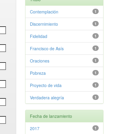
Contemplación
1
Discernimiento
1
Fidelidad
1
Francisco de Asís
1
Oraciones
1
Pobreza
1
Proyecto de vida
1
Verdadera alegría
1
Fecha de lanzamiento
2017
1