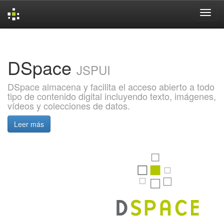
Skip
navigation
DSpace
JSPUI
DSpace almacena y facilita el acceso abierto a todo
tipo de contenido digital incluyendo texto, imágenes,
vídeos y colecciones de datos.
Leer más