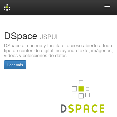
Skip
navigation
DSpace
JSPUI
DSpace almacena y facilita el acceso abierto a todo
tipo de contenido digital incluyendo texto, imágenes,
vídeos y colecciones de datos.
Leer más