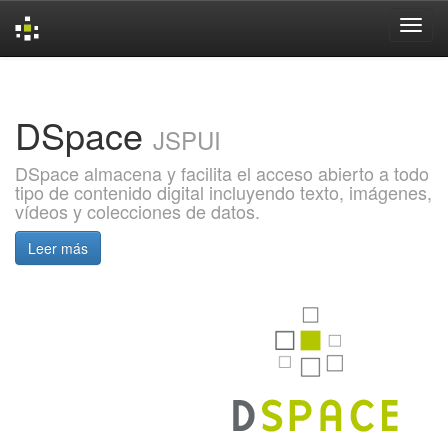
Skip
navigation
DSpace
JSPUI
DSpace almacena y facilita el acceso abierto a todo
tipo de contenido digital incluyendo texto, imágenes,
vídeos y colecciones de datos.
Leer más