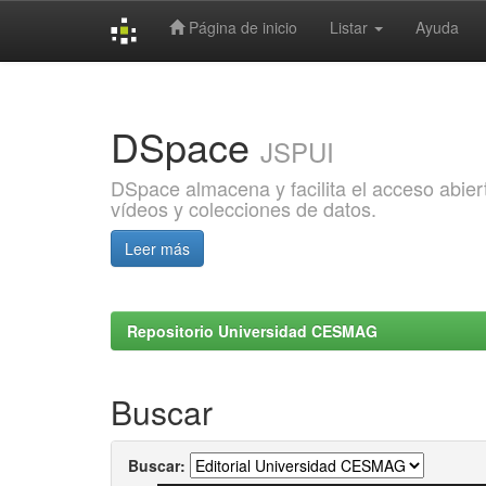
Página de inicio
Listar
Ayuda
Skip
navigation
DSpace
JSPUI
DSpace almacena y facilita el acceso abiert
vídeos y colecciones de datos.
Leer más
Repositorio Universidad CESMAG
Buscar
Buscar: