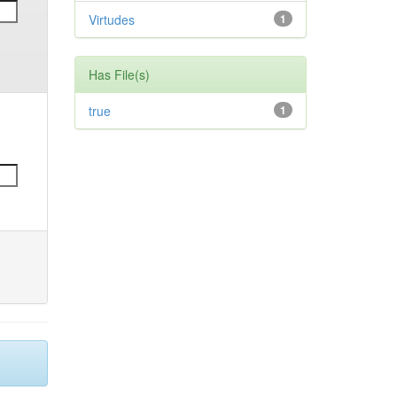
Virtudes
1
Has File(s)
true
1