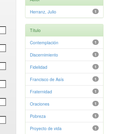
Herranz, Julio
1
Título
Contemplación
1
Discernimiento
1
Fidelidad
1
Francisco de Asís
1
Fraternidad
1
Oraciones
1
Pobreza
1
Proyecto de vida
1