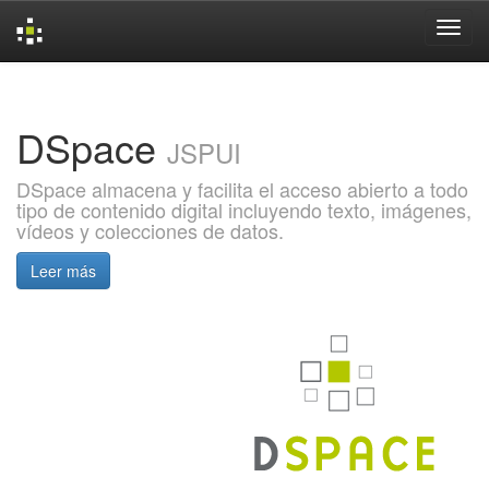
Skip
navigation
DSpace
JSPUI
DSpace almacena y facilita el acceso abierto a todo
tipo de contenido digital incluyendo texto, imágenes,
vídeos y colecciones de datos.
Leer más