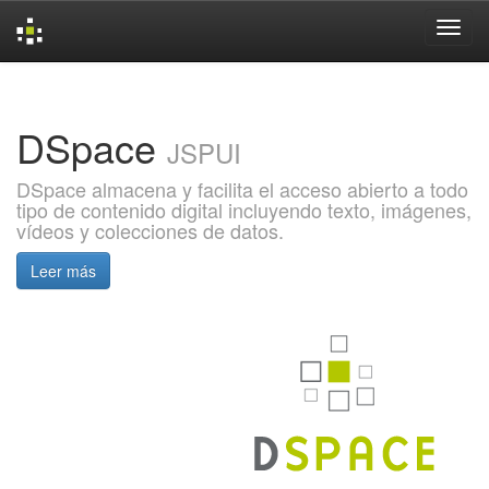
Skip
navigation
DSpace
JSPUI
DSpace almacena y facilita el acceso abierto a todo
tipo de contenido digital incluyendo texto, imágenes,
vídeos y colecciones de datos.
Leer más