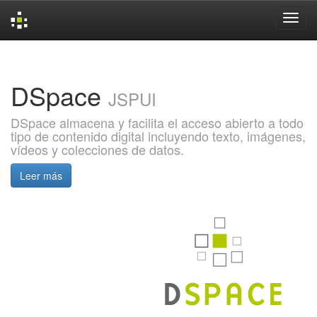
Skip
navigation
DSpace
JSPUI
DSpace almacena y facilita el acceso abierto a todo
tipo de contenido digital incluyendo texto, imágenes,
vídeos y colecciones de datos.
Leer más