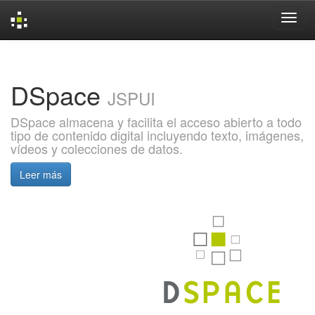
Skip
navigation
DSpace
JSPUI
DSpace almacena y facilita el acceso abierto a todo
tipo de contenido digital incluyendo texto, imágenes,
vídeos y colecciones de datos.
Leer más