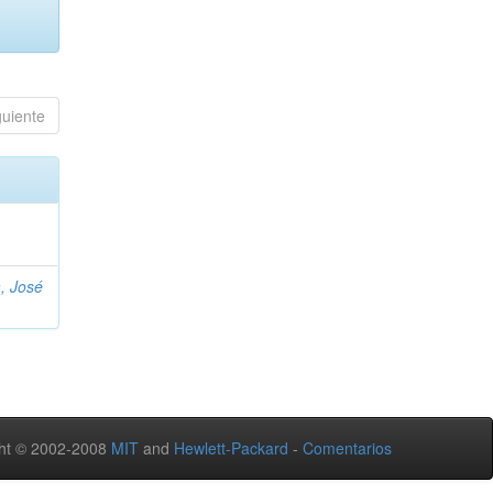
guiente
, José
ht © 2002-2008
MIT
and
Hewlett-Packard
-
Comentarios