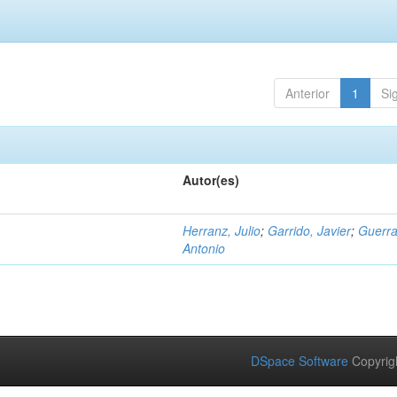
Anterior
1
Si
Autor(es)
Herranz, Julio
;
Garrido, Javier
;
Guerra
Antonio
DSpace Software
Copyrig