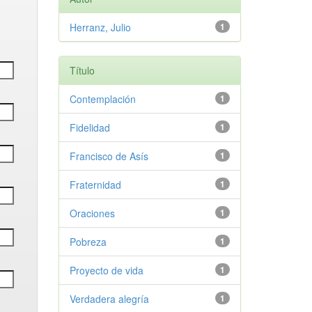
Herranz, Julio
1
Título
Contemplación
1
Fidelidad
1
Francisco de Asís
1
Fraternidad
1
Oraciones
1
Pobreza
1
Proyecto de vida
1
Verdadera alegría
1