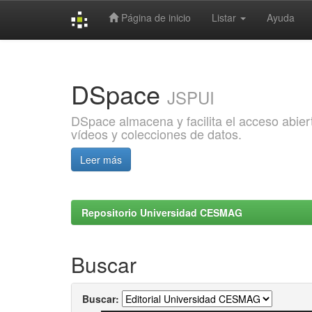
Página de inicio
Listar
Ayuda
Skip
navigation
DSpace
JSPUI
DSpace almacena y facilita el acceso abiert
vídeos y colecciones de datos.
Leer más
Repositorio Universidad CESMAG
Buscar
Buscar: