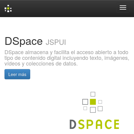
Skip
navigation
DSpace
JSPUI
DSpace almacena y facilita el acceso abierto a todo
tipo de contenido digital incluyendo texto, imágenes,
vídeos y colecciones de datos.
Leer más