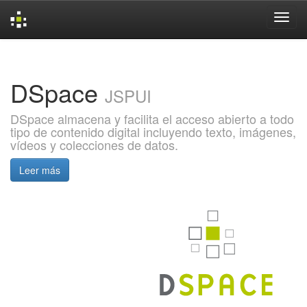
Skip
navigation
DSpace
JSPUI
DSpace almacena y facilita el acceso abierto a todo
tipo de contenido digital incluyendo texto, imágenes,
vídeos y colecciones de datos.
Leer más