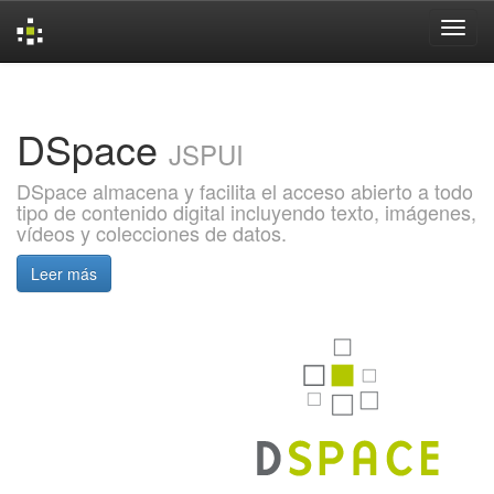
Skip
navigation
DSpace
JSPUI
DSpace almacena y facilita el acceso abierto a todo
tipo de contenido digital incluyendo texto, imágenes,
vídeos y colecciones de datos.
Leer más