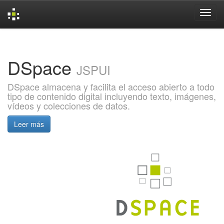
Skip
navigation
DSpace
JSPUI
DSpace almacena y facilita el acceso abierto a todo
tipo de contenido digital incluyendo texto, imágenes,
vídeos y colecciones de datos.
Leer más