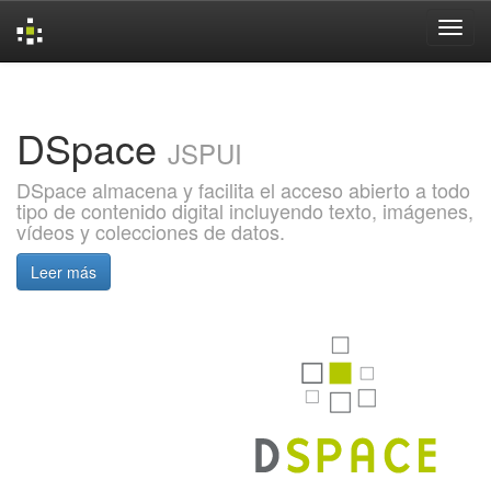
Skip
navigation
DSpace
JSPUI
DSpace almacena y facilita el acceso abierto a todo
tipo de contenido digital incluyendo texto, imágenes,
vídeos y colecciones de datos.
Leer más