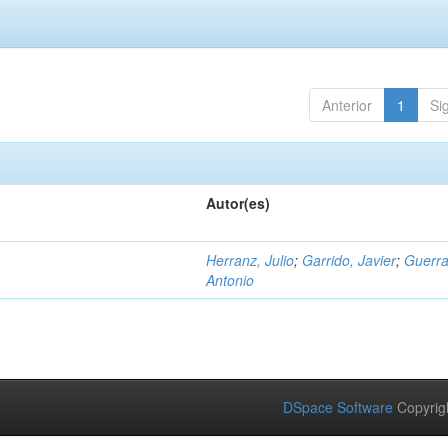
Anterior
1
Si
Autor(es)
Herranz, Julio
;
Garrido, Javier
;
Guerra
Antonio
DSpace Software
Copyrig