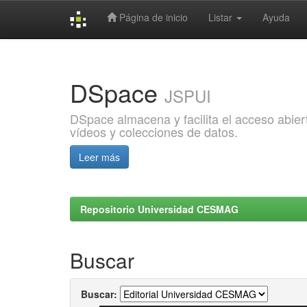
Página de inicio
Listar
Ayuda
Skip
navigation
DSpace
JSPUI
DSpace almacena y facilita el acceso abiert
vídeos y colecciones de datos.
Leer más
Repositorio Universidad CESMAG
Buscar
Buscar: