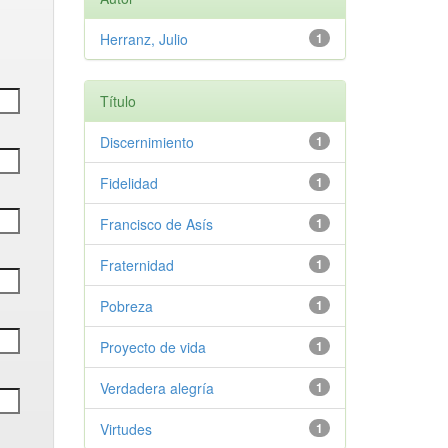
Herranz, Julio
1
Título
Discernimiento
1
Fidelidad
1
Francisco de Asís
1
Fraternidad
1
Pobreza
1
Proyecto de vida
1
Verdadera alegría
1
Virtudes
1