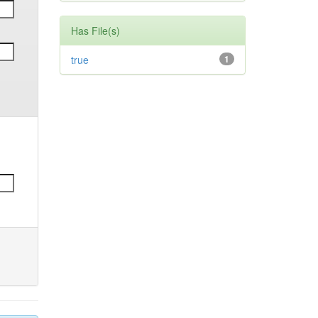
Has File(s)
true
1