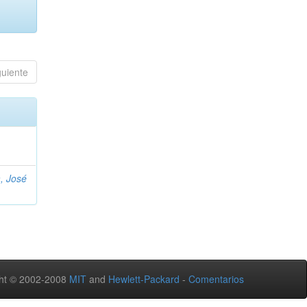
guiente
, José
ht © 2002-2008
MIT
and
Hewlett-Packard
-
Comentarios