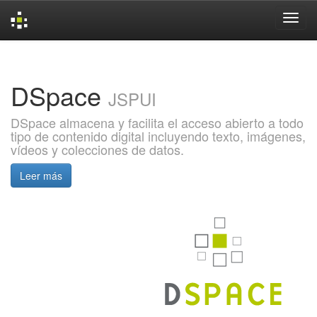
Skip
navigation
DSpace
JSPUI
DSpace almacena y facilita el acceso abierto a todo
tipo de contenido digital incluyendo texto, imágenes,
vídeos y colecciones de datos.
Leer más