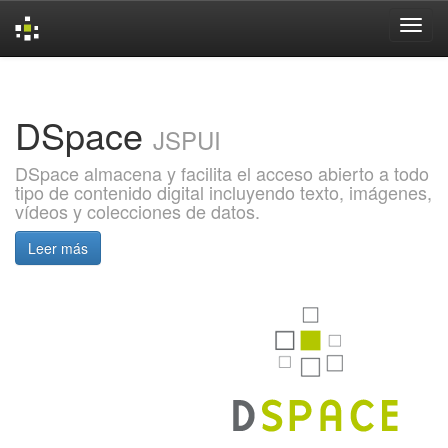
Skip
navigation
DSpace
JSPUI
DSpace almacena y facilita el acceso abierto a todo
tipo de contenido digital incluyendo texto, imágenes,
vídeos y colecciones de datos.
Leer más