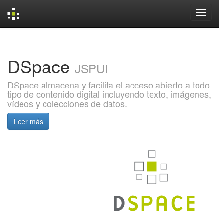
Skip
navigation
DSpace
JSPUI
DSpace almacena y facilita el acceso abierto a todo
tipo de contenido digital incluyendo texto, imágenes,
vídeos y colecciones de datos.
Leer más