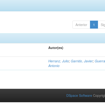
Anterior
1
Si
Autor(es)
Herranz, Julio
;
Garrido, Javier
;
Guerra
Antonio
DSpace Software
Copyrig