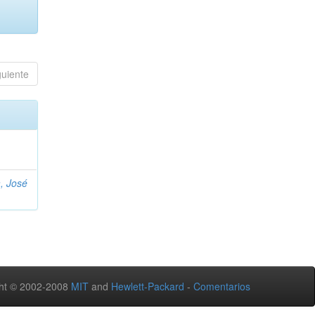
guiente
, José
ht © 2002-2008
MIT
and
Hewlett-Packard
-
Comentarios