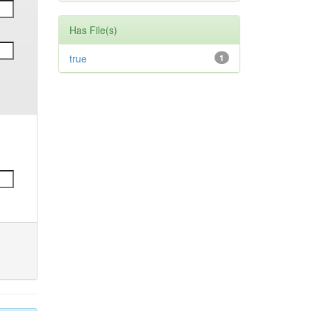
Has File(s)
true
1