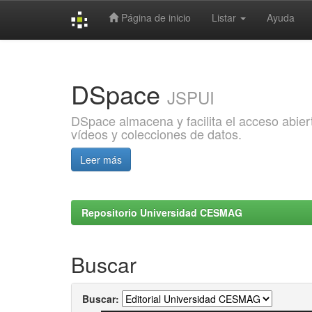
Página de inicio
Listar
Ayuda
Skip
navigation
DSpace
JSPUI
DSpace almacena y facilita el acceso abiert
vídeos y colecciones de datos.
Leer más
Repositorio Universidad CESMAG
Buscar
Buscar: