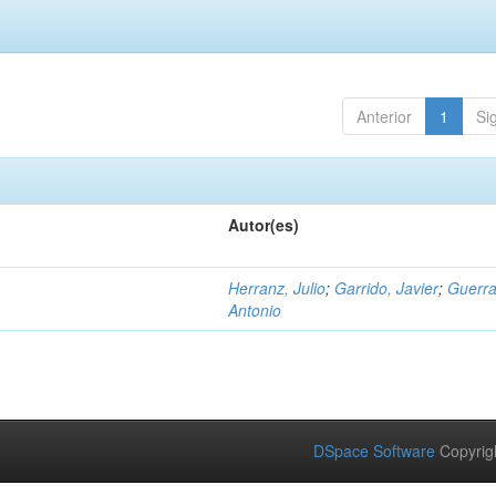
Anterior
1
Si
Autor(es)
Herranz, Julio
;
Garrido, Javier
;
Guerra
Antonio
DSpace Software
Copyrig