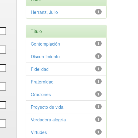
Herranz, Julio
1
Título
Contemplación
1
Discernimiento
1
Fidelidad
1
Fraternidad
1
Oraciones
1
Proyecto de vida
1
Verdadera alegría
1
Virtudes
1