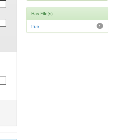
Has File(s)
true
1