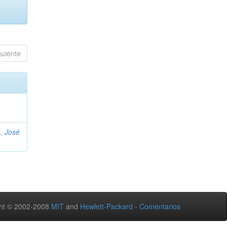
guiente
, José
ht © 2002-2008
MIT
and
Hewlett-Packard
-
Comentarios