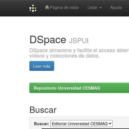
Página de inicio
Listar
Ayuda
Skip
navigation
DSpace
JSPUI
DSpace almacena y facilita el acceso abiert
vídeos y colecciones de datos.
Leer más
Repositorio Universidad CESMAG
Buscar
Buscar: