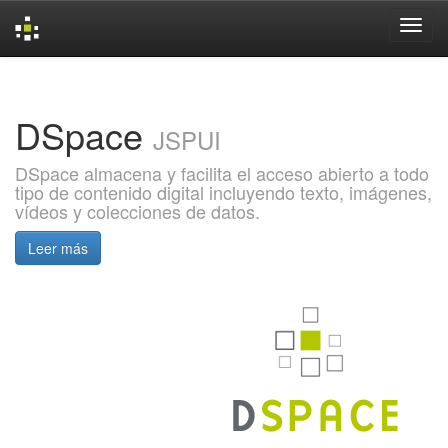
Skip
navigation
DSpace
JSPUI
DSpace almacena y facilita el acceso abierto a todo
tipo de contenido digital incluyendo texto, imágenes,
vídeos y colecciones de datos.
Leer más