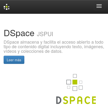
Skip
navigation
DSpace
JSPUI
DSpace almacena y facilita el acceso abierto a todo
tipo de contenido digital incluyendo texto, imágenes,
vídeos y colecciones de datos.
Leer más