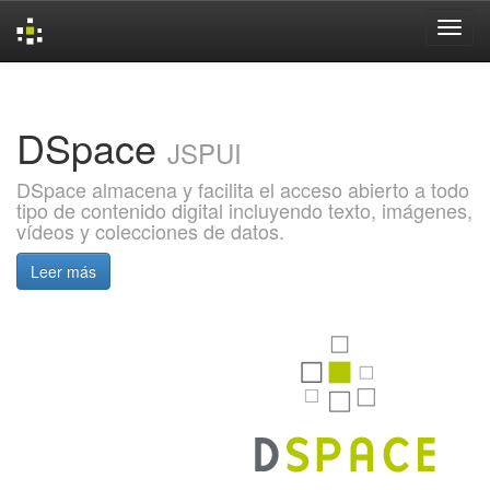
Skip
navigation
DSpace
JSPUI
DSpace almacena y facilita el acceso abierto a todo
tipo de contenido digital incluyendo texto, imágenes,
vídeos y colecciones de datos.
Leer más