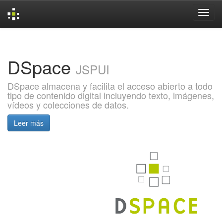
Skip
navigation
DSpace
JSPUI
DSpace almacena y facilita el acceso abierto a todo
tipo de contenido digital incluyendo texto, imágenes,
vídeos y colecciones de datos.
Leer más