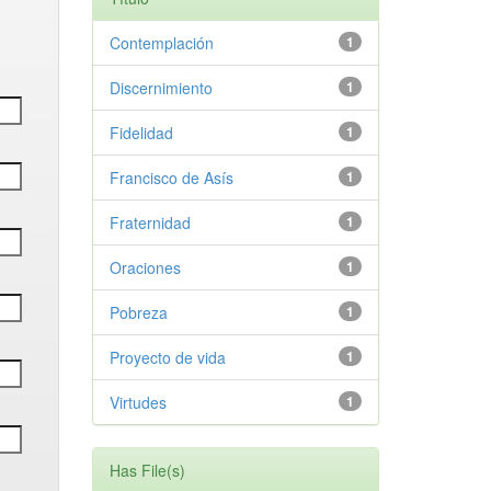
Contemplación
1
Discernimiento
1
Fidelidad
1
Francisco de Asís
1
Fraternidad
1
Oraciones
1
Pobreza
1
Proyecto de vida
1
Virtudes
1
Has File(s)