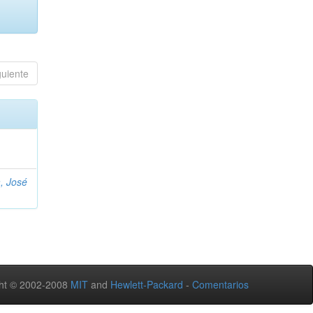
guiente
, José
ht © 2002-2008
MIT
and
Hewlett-Packard
-
Comentarios