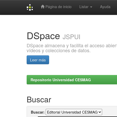
Página de inicio
Listar
Ayuda
Skip
navigation
DSpace
JSPUI
DSpace almacena y facilita el acceso abiert
vídeos y colecciones de datos.
Leer más
Repositorio Universidad CESMAG
Buscar
Buscar: