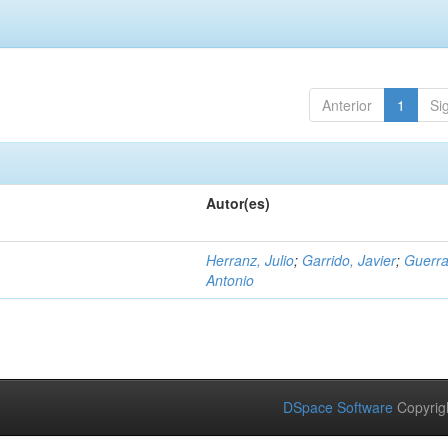
Anterior
1
Si
Autor(es)
Herranz, Julio
;
Garrido, Javier
;
Guerra
Antonio
DSpace Software
Copyrig