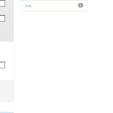
true
1