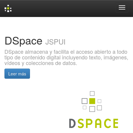
Skip
navigation
DSpace
JSPUI
DSpace almacena y facilita el acceso abierto a todo
tipo de contenido digital incluyendo texto, imágenes,
vídeos y colecciones de datos.
Leer más