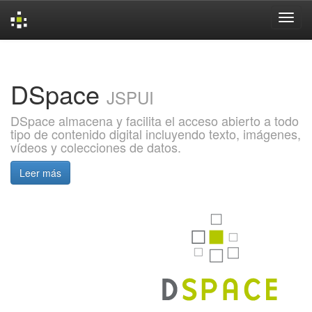
Skip
navigation
DSpace
JSPUI
DSpace almacena y facilita el acceso abierto a todo
tipo de contenido digital incluyendo texto, imágenes,
vídeos y colecciones de datos.
Leer más