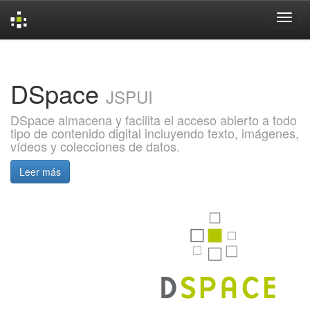
Skip
navigation
DSpace
JSPUI
DSpace almacena y facilita el acceso abierto a todo
tipo de contenido digital incluyendo texto, imágenes,
vídeos y colecciones de datos.
Leer más