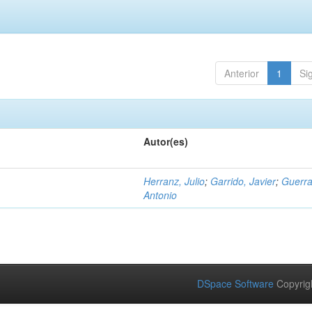
Anterior
1
Si
Autor(es)
Herranz, Julio
;
Garrido, Javier
;
Guerra
Antonio
DSpace Software
Copyrig