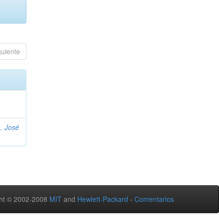
guiente
, José
ht © 2002-2008
MIT
and
Hewlett-Packard
-
Comentarios