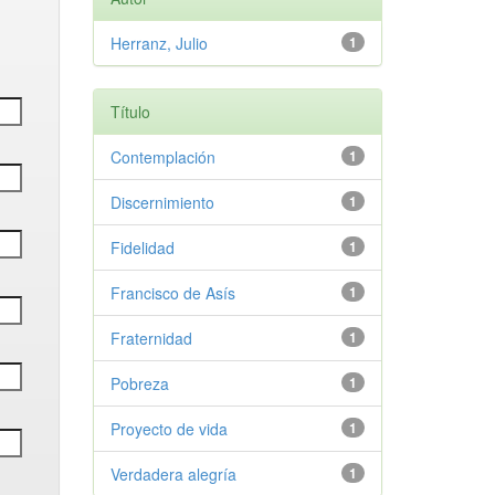
Herranz, Julio
1
Título
Contemplación
1
Discernimiento
1
Fidelidad
1
Francisco de Asís
1
Fraternidad
1
Pobreza
1
Proyecto de vida
1
Verdadera alegría
1