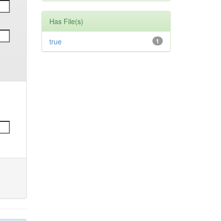
Has File(s)
true
1