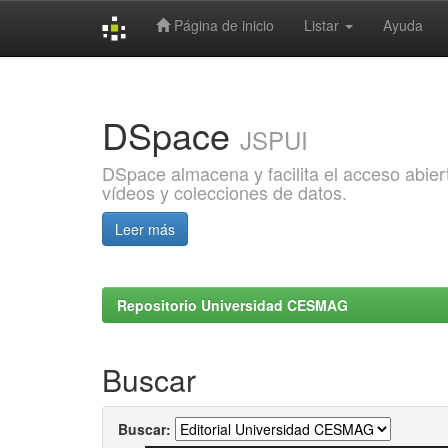
Página de inicio
Listar
Ayuda
Skip
navigation
DSpace
JSPUI
DSpace almacena y facilita el acceso abiert
vídeos y colecciones de datos.
Leer más
Repositorio Universidad CESMAG
Buscar
Buscar: