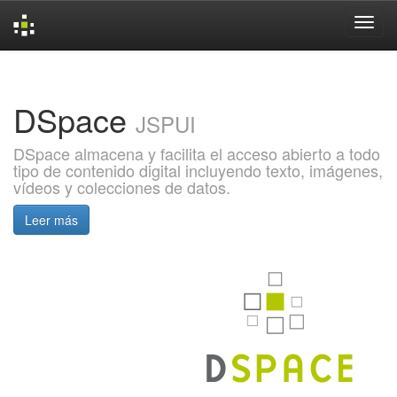
Skip
navigation
DSpace
JSPUI
DSpace almacena y facilita el acceso abierto a todo
tipo de contenido digital incluyendo texto, imágenes,
vídeos y colecciones de datos.
Leer más