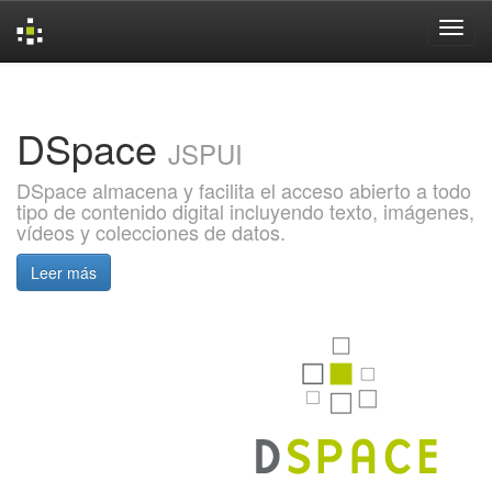
Skip
navigation
DSpace
JSPUI
DSpace almacena y facilita el acceso abierto a todo
tipo de contenido digital incluyendo texto, imágenes,
vídeos y colecciones de datos.
Leer más