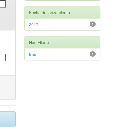
Fecha de lanzamiento
2017
1
Has File(s)
true
1