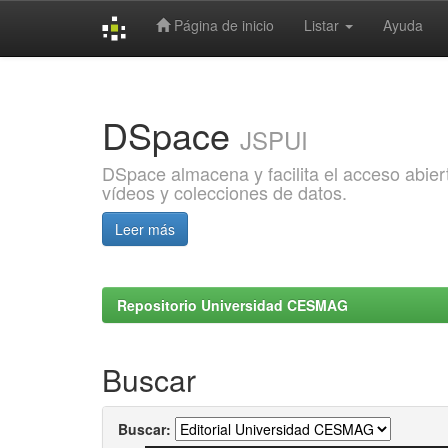
Página de inicio
Listar
Ayuda
Skip
navigation
DSpace
JSPUI
DSpace almacena y facilita el acceso abiert
vídeos y colecciones de datos.
Leer más
Repositorio Universidad CESMAG
Buscar
Buscar: