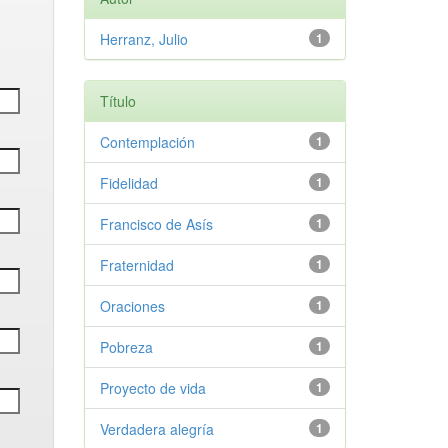
Herranz, Julio
1
Título
Contemplación
1
Fidelidad
1
Francisco de Asís
1
Fraternidad
1
Oraciones
1
Pobreza
1
Proyecto de vida
1
Verdadera alegría
1