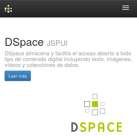
Skip
navigation
DSpace
JSPUI
DSpace almacena y facilita el acceso abierto a todo
tipo de contenido digital incluyendo texto, imágenes,
vídeos y colecciones de datos.
Leer más